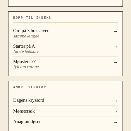
HOPP TIL INDEKS
Ord på
3
bokstaver
→
samme lengde
Starter på
A
→
første bokstav
Mønster
a??
→
fyll inn rutene
ANDRE VERKTØY
Dagens kryssord
→
Mønstersøk
→
Anagram-løser
→