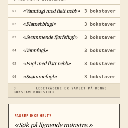
«
Vannfugl med flatt nebb
»
3
bokstaver
01
«
Flatnebbfugl
»
3
bokstaver
02
«
Svømmende fjørfefugl
»
3
bokstaver
03
«
Vannfugl
»
3
bokstaver
04
«
Fugl med flatt nebb
»
3
bokstaver
05
«
Svømmefugl
»
3
bokstaver
06
3
LEDETRÅDENE ER SAMLET PÅ DENNE
BOKSTAVER
ORDSIDEN
PASSER IKKE HELT?
«Søk på lignende mønstre.»