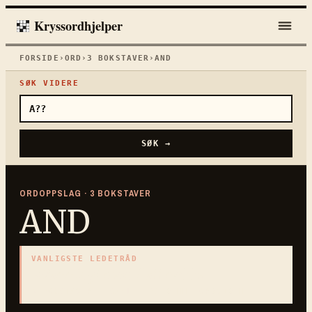
Kryssordhjelper
FORSIDE
›
ORD
›
3
BOKSTAVER
›
AND
SØK VIDERE
SØK →
ORDOPPSLAG ·
3
BOKSTAVER
AND
VANLIGSTE LEDETRÅD
«
Vannfugl med flatt nebb
»
3
BOKSTAVER · SAMLET PÅ DENNE ORDSIDEN