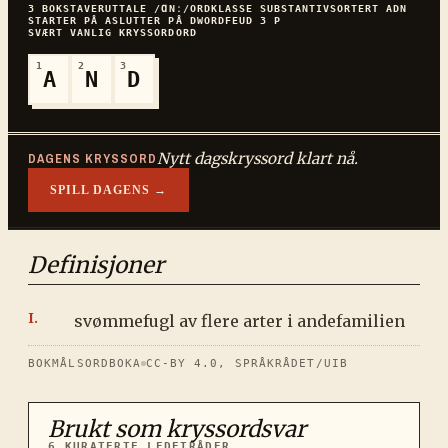
3
BOKSTAVER
UTTALE
/ⱭNː/
ORDKLASSE
SUBSTANTIV
SORTERT
ADN
STARTER PÅ
A
SLUTTER PÅ
D
WORDFEUD
3
P
SVÆRT VANLIG
KRYSSORDORD
1
2
3
A
N
D
Nytt dagskryssord klart nå.
DAGENS KRYSSORD
SPILL DAGENS →
Definisjoner
svømmefugl av flere arter i andefamilien
BOKMÅLSORDBOKA
CC-BY 4.0, SPRÅKRÅDET/UIB
Brukt som kryssordsvar
6
KURATERTE LEDETRÅDER