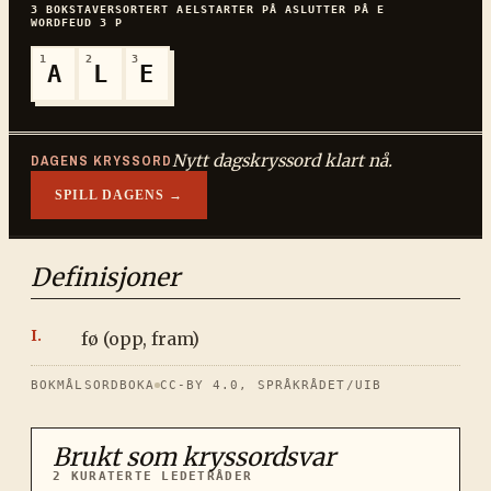
3
BOKSTAVER
SORTERT
AEL
STARTER PÅ
A
SLUTTER PÅ
E
WORDFEUD
3
P
1
2
3
A
L
E
Nytt dagskryssord klart nå.
DAGENS KRYSSORD
SPILL DAGENS →
Definisjoner
fø (opp, fram)
BOKMÅLSORDBOKA
CC-BY 4.0, SPRÅKRÅDET/UIB
Brukt som kryssordsvar
2
KURATERTE LEDETRÅDER