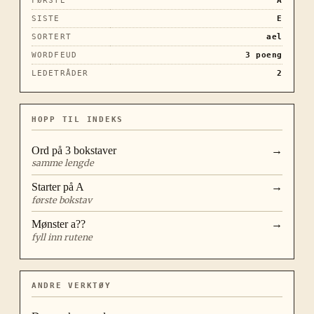
FØRSTE
A
SISTE
E
SORTERT
ael
WORDFEUD
3
poeng
LEDETRÅDER
2
HOPP TIL INDEKS
Ord på
3
bokstaver
→
samme lengde
Starter på
A
→
første bokstav
Mønster
a??
→
fyll inn rutene
ANDRE VERKTØY