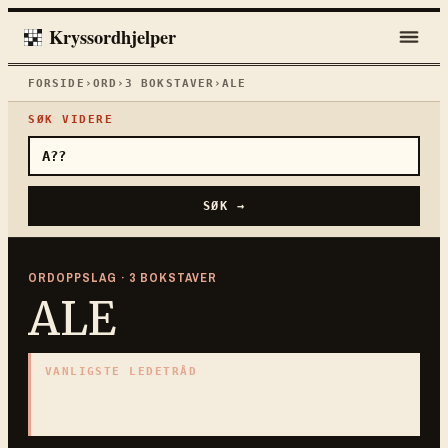
Kryssordhjelper
FORSIDE
›
ORD
›
3
BOKSTAVER
›
ALE
SØK VIDERE
SØK →
ORDOPPSLAG ·
3
BOKSTAVER
ALE
VANLIGSTE LEDETRÅD
«
Mørkt britisk øl
»
3
BOKSTAVER · SAMLET PÅ DENNE ORDSIDEN