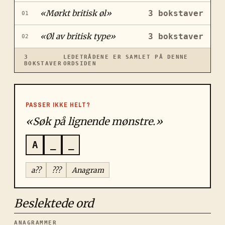
«
Mørkt britisk øl
»
3
bokstaver
01
«
Øl av britisk type
»
3
bokstaver
02
3
LEDETRÅDENE ER SAMLET PÅ DENNE
BOKSTAVER
ORDSIDEN
PASSER IKKE HELT?
«Søk på lignende mønstre.»
A
_
_
a??
???
Anagram
Beslektede ord
ANAGRAMMER