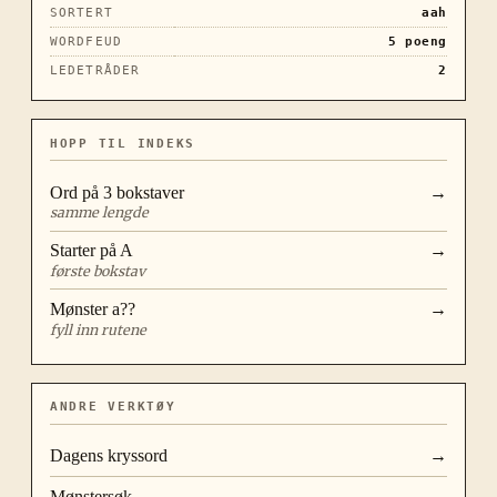
SORTERT
aah
WORDFEUD
5
poeng
LEDETRÅDER
2
HOPP TIL INDEKS
Ord på
3
bokstaver
→
samme lengde
Starter på
A
→
første bokstav
Mønster
a??
→
fyll inn rutene
ANDRE VERKTØY
Dagens kryssord
→
Mønstersøk
→