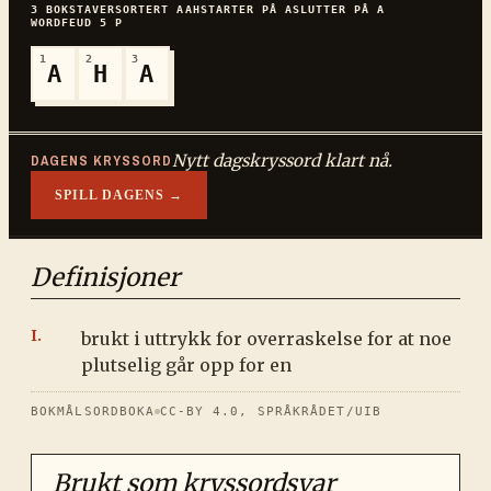
3
BOKSTAVER
SORTERT
AAH
STARTER PÅ
A
SLUTTER PÅ
A
WORDFEUD
5
P
1
2
3
A
H
A
Nytt dagskryssord klart nå.
DAGENS KRYSSORD
SPILL DAGENS →
Definisjoner
brukt i uttrykk for overraskelse for at noe
plutselig går opp for en
BOKMÅLSORDBOKA
CC-BY 4.0, SPRÅKRÅDET/UIB
Brukt som kryssordsvar