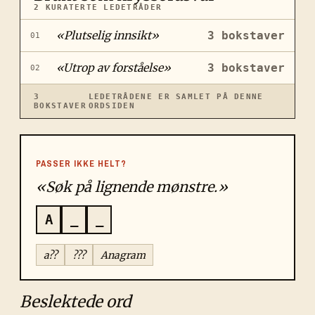
2
KURATERTE LEDETRÅDER
«
Plutselig innsikt
»
3
bokstaver
01
«
Utrop av forståelse
»
3
bokstaver
02
3
LEDETRÅDENE ER SAMLET PÅ DENNE
BOKSTAVER
ORDSIDEN
PASSER IKKE HELT?
«Søk på lignende mønstre.»
A
_
_
a??
???
Anagram
Beslektede ord