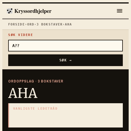
Kryssordhjelper
FORSIDE
›
ORD
›
3
BOKSTAVER
›
AHA
SØK VIDERE
SØK →
ORDOPPSLAG ·
3
BOKSTAVER
AHA
VANLIGSTE LEDETRÅD
«
Plutselig innsikt
»
3
BOKSTAVER · SAMLET PÅ DENNE ORDSIDEN