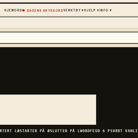
HJEM
ORD
VERKTØY
▾
HJELP
▾
INFO
▾
DAGENS KRYSSORD
ORTERT
LØ
STARTER PÅ
Ø
SLUTTER PÅ
L
WORDFEUD
6
P
SVÆRT VANLI