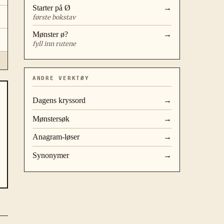
Starter på
Ø
→
første bokstav
Mønster
ø?
→
fyll inn rutene
ANDRE VERKTØY
Dagens kryssord
→
Mønstersøk
→
Anagram-løser
→
Synonymer
→