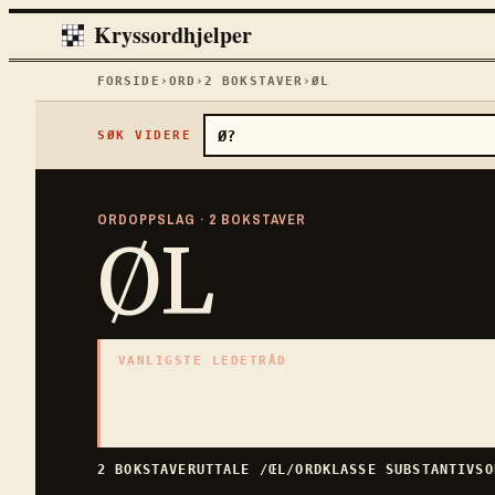
Kryssordhjelper
FORSIDE
›
ORD
›
2
BOKSTAVER
›
ØL
SØK VIDERE
ORDOPPSLAG ·
2
BOKSTAVER
ØL
VANLIGSTE LEDETRÅD
«
maltet ølbrygg
»
2
BOKSTAVER · SAMLET PÅ DENNE ORDSIDEN
2
BOKSTAVER
UTTALE
/ŒL/
ORDKLASSE
SUBSTANTIV
S