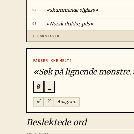
«
skummende ølglass
»
04
«
Norsk drikke, pils
»
05
2
BOKSTAVER
PASSER IKKE HELT?
«Søk på lignende mønstre.
Ø
_
ø?
??
Anagram
Beslektede ord