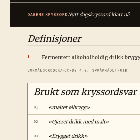
Nytt dagskryssord klart nå.
DAGENS KRYSSORD
Definisjoner
Fermentert alkoholholdig drikk brygge
BOKMÅLSORDBOKA
CC-BY 4.0, SPRÅKRÅDET/UIB
Brukt som kryssordsvar
«
maltet ølbrygg
»
01
«
Gjæret drikk med malt
»
02
«
Brygget drikk
»
03