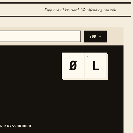
Finn ord til kryssord, Wordfeud og ordspill
SØK →
1
2
Ø
L
G
KRYSSORDORD