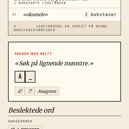
1
KURATERTE LEDETRÅDER
«
oksesele
»
2
bokstaver
01
2
LEDETRÅDENE ER SAMLET PÅ DENNE
BOKSTAVER
ORDSIDEN
PASSER IKKE HELT?
«Søk på lignende mønstre.»
Å
_
å?
??
Anagram
Beslektede ord
ANAGRAMMER