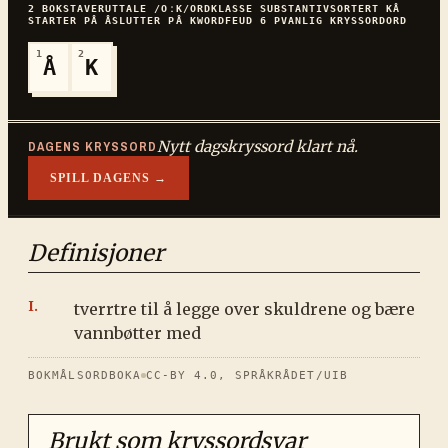
2
BOKSTAVER
UTTALE
/OːK/
ORDKLASSE
SUBSTANTIV
SORTERT
KÅ
STARTER PÅ
Å
SLUTTER PÅ
K
WORDFEUD
6
P
VANLIG
KRYSSORDORD
1
2
Å
K
Nytt dagskryssord klart nå.
DAGENS KRYSSORD
SPILL DAGENS →
Definisjoner
tverrtre til å legge over skuldrene og bære
vannbøtter med
BOKMÅLSORDBOKA
CC-BY 4.0, SPRÅKRÅDET/UIB
Brukt som kryssordsvar