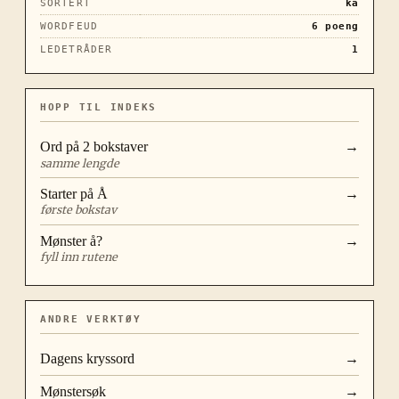
SORTERT
kå
WORDFEUD
6
poeng
LEDETRÅDER
1
HOPP TIL INDEKS
Ord på
2
bokstaver
→
samme lengde
Starter på
Å
→
første bokstav
Mønster
å?
→
fyll inn rutene
ANDRE VERKTØY
Dagens kryssord
→
Mønstersøk
→