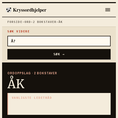
Kryssordhjelper
FORSIDE
›
ORD
›
2
BOKSTAVER
›
ÅK
SØK VIDERE
SØK →
ORDOPPSLAG ·
2
BOKSTAVER
ÅK
VANLIGSTE LEDETRÅD
«
oksesele
»
2
BOKSTAVER · SAMLET PÅ DENNE ORDSIDEN