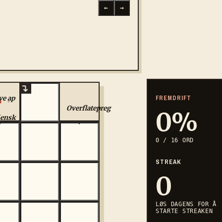
←
→
FREMDRIFT
ve ap
ed
Overflatepreg
0
%
iensk
tshus
0
/
16
ORD
STREAK
0
LØS DAGENS FOR Å
STARTE STREAKEN