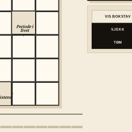
VIS BOKSTAV
Periode i
SJEKK
livet
TØM
istensverb