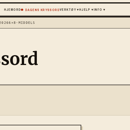
HJEM
ORD
VERKTØY
▾
HJELP
▾
INFO
▾
DAGENS KRYSSORD
2026
6×8
·
MIDDELS
ssord