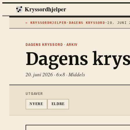
Kryssordhjelper
← KRYSSORDHJELPER
·
DAGENS KRYSSORD
·
20. JUNI 
DAGENS KRYSSORD · ARKIV
Dagens kry
20. juni 2026
·
6×8
·
Middels
UTGAVER
NYERE
ELDRE