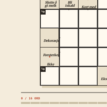
tropisk
Slutte å
Bli
treslag
gi melk
iskald
Kort med
tallet 9
Dekorasjon
Forsterkende
neiuttrykk
Ikke
mindre
Eks
0
/
16
ORD