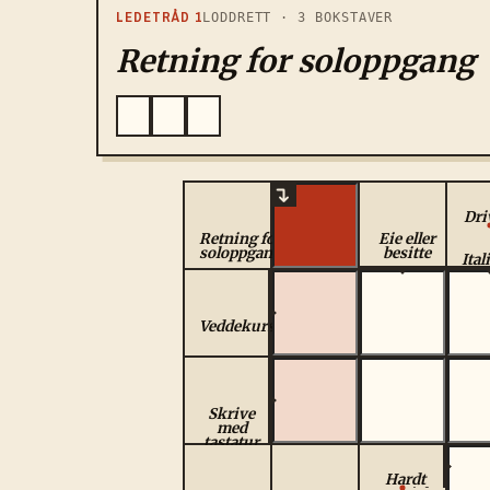
LEDETRÅD
1
LODDRETT
·
3
BOKSTAVER
Retning for soloppgang
Dri
m
Retning for
Eie eller
soloppgang
besitte
Ital
ver
Veddekursfall
Skrive
med
tastatur
Hardt