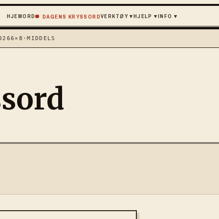
HJEM
ORD
VERKTØY
▾
HJELP
▾
INFO
▾
DAGENS KRYSSORD
026
6×8
·
MIDDELS
ssord