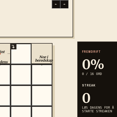
←
→
FREMDRIFT
int
estoff
Noe i
0
%
beredskap
dens
ugl
0
/
16
ORD
STREAK
0
LØS DAGENS FOR Å
STARTE STREAKEN