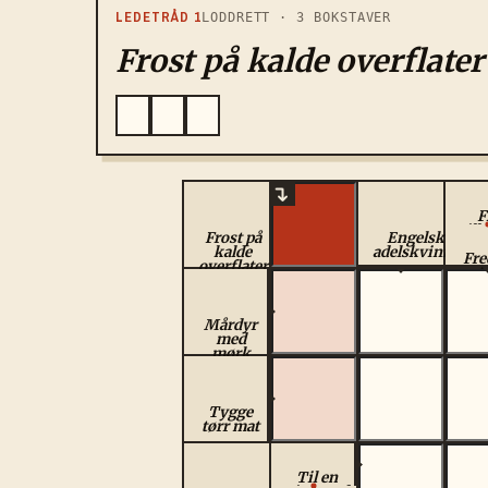
LEDETRÅD
1
LODDRETT
·
3
BOKSTAVER
Frost på kalde overflater
F
silk
Frost på
Engelsk
kalde
adelskvinne
Fre
overflater
f
Mårdyr
med
mørk
buk
Tygge
tørr mat
Til en