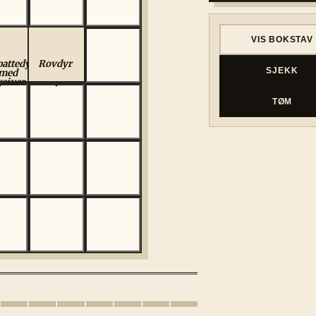
VIS BOKSTAV
pattedyr
Rovdyr
SJEKK
med
veiver
TØM