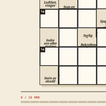
viss grad
Luftfart,
vinger
Som en
avdøds
kropp
Sjø
s
Syrlig
smak
Indre
uro eller
Bekreftende
risting
svar
Serie av
skudd
0
/
16
ORD