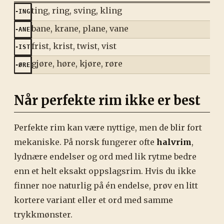
ting, ring, sving, kling
-
ING
bane, krane, plane, vane
-
ANE
frist, krist, twist, vist
-
IST
gjøre, høre, kjøre, røre
-
ØRE
Når perfekte rim ikke er best
Perfekte rim kan være nyttige, men de blir fort
mekaniske. På norsk fungerer ofte
halvrim
,
lydnære endelser og ord med lik rytme bedre
enn et helt eksakt oppslagsrim. Hvis du ikke
finner noe naturlig på én endelse, prøv en litt
kortere variant eller et ord med samme
trykkmønster.