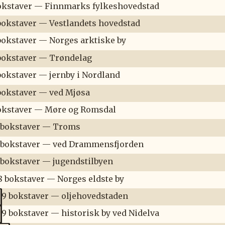
okstaver — Finnmarks fylkeshovedstad
bokstaver — Vestlandets hovedstad
bokstaver — Norges arktiske by
bokstaver — Trøndelag
bokstaver — jernby i Nordland
bokstaver — ved Mjøsa
okstaver — Møre og Romsdal
 bokstaver — Troms
 bokstaver — ved Drammensfjorden
 bokstaver — jugendstilbyen
8 bokstaver — Norges eldste by
9 bokstaver — oljehovedstaden
R
9 bokstaver — historisk by ved Nidelva
M