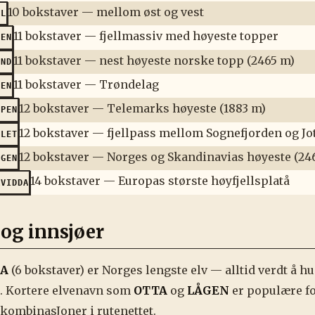
10 bokstaver — mellom øst og vest
LL
11 bokstaver — fjellmassiv med høyeste topper
MEN
11 bokstaver — nest høyeste norske topp (2465 m)
IND
11 bokstaver — Trøndelag
MEN
12 bokstaver — Telemarks høyeste (1883 m)
PPEN
12 bokstaver — fjellpass mellom Sognefjorden og J
LLET
12 bokstaver — Norges og Skandinavias høyeste (24
GGEN
14 bokstaver — Europas største høyfjellsplatå
RVIDDA
 og innsjøer
A
(6 bokstaver) er Norges lengste elv — alltid verdt å h
. Kortere elvenavn som
OTTA
og
LÅGEN
er populære for
kombinasJoner i rutenettet.