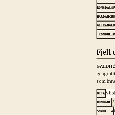
ROMSDALS
HARDANGE
GEIRANGE
TRONDHEI
Fjell
GALDHØ
geografit
som inne
4 bo
OTTA
7
RONDANE
SNØHETTA