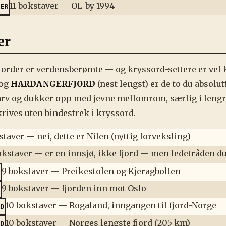
11 bokstaver — OL-by 1994
MER
er
jorder er verdensberømte — og kryssord-settere er vel k
og
HARDANGERFJORD
(nest lengst) er de to du absolu
rv og dukker opp med jevne mellomrom, særlig i lengre
krives uten bindestrek i kryssord.
staver — nei, dette er Nilen (nyttig forveksling)
okstaver — er en innsjø, ikke fjord — men ledetråden 
9 bokstaver — Preikestolen og Kjeragbolten
D
9 bokstaver — fjorden inn mot Oslo
D
10 bokstaver — Rogaland, inngangen til fjord-Norge
RD
10 bokstaver — Norges lengste fjord (205 km)
RD