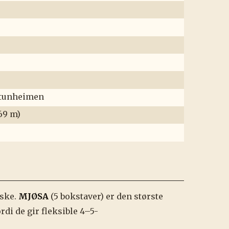
otunheimen
69 m)
uske.
MJØSA
(5 bokstaver) er den største
di de gir fleksible 4–5-