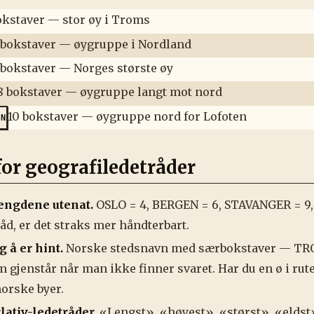
okstaver — stor øy i Troms
 bokstaver — øygruppe i Nordland
 bokstaver — Norges største øy
8 bokstaver — øygruppe langt mot nord
10 bokstaver — øygruppe nord for Lofoten
EN
for geografiledetråder
engdene utenat.
OSLO = 4, BERGEN = 6, STAVANGER = 9,
åd, er det straks mer håndterbart.
g å er hint.
Norske stedsnavn med særbokstaver — TRO
 gjenstår når man ikke finner svaret. Har du en ø i rute
orske byer.
lativ-ledetråder.
«Lengst», «høyest», «størst», «eldst» 