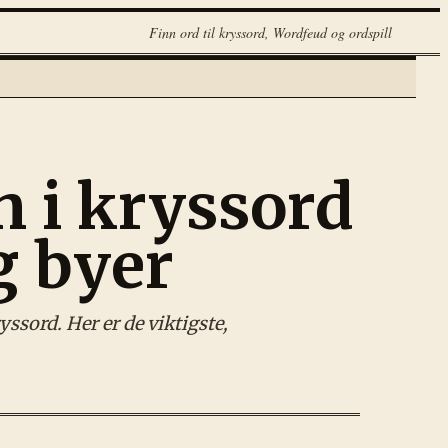
Finn ord til kryssord, Wordfeud og ordspill
 i kryssord
og byer
sord. Her er de viktigste,