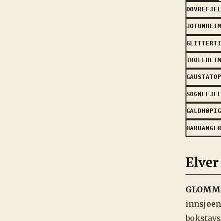
DOVREFJE
JOTUNHEI
GLITTERT
TROLLHEI
GAUSTATO
SOGNEFJE
GALDHØPI
HARDANGE
Elver
GLOMM
innsjøen
bokstavs