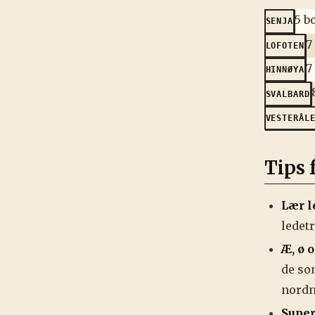
5 b
SENJA
7
LOFOTEN
7
HINNØYA
SVALBARD
VESTERÅL
Tips 
Lær l
ledetr
Æ, ø o
de som
nordn
Super