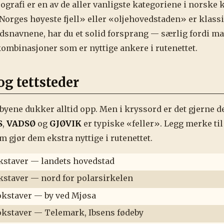
ografi er en av de aller vanligste kategoriene i norske
«Norges høyeste fjell» eller «oljehovedstaden» er klassi
edsnavnene, har du et solid forsprang — særlig fordi m
ombinasjoner som er nyttige ankere i rutenettet.
og tettsteder
 byene dukker alltid opp. Men i kryssord er det gjerne
S
,
VADSØ
og
GJØVIK
er typiske «feller». Legg merke til
m gjør dem ekstra nyttige i rutenettet.
kstaver — landets hovedstad
kstaver — nord for polarsirkelen
okstaver — by ved Mjøsa
okstaver — Telemark, Ibsens fødeby