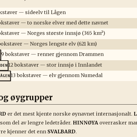
kstaver — sideelv til Lågen
okstaver — to norske elver med dette navnet
okstaver — Norges største innsjø (365 km²)
bokstaver — Norges lengste elv (621 km)
9 bokstaver — renner gjennom Drammen
A
12 bokstaver — stor innsjø i Innlandet
RDEN
13 bokstaver — elv gjennom Numedal
LÅGEN
og øygrupper
RD
er det mest kjente norske øynavnet internasjonalt.
 som del av lengre ledetråder.
HINNØYA
overrasker mang
rre kjenner det enn
SVALBARD
.