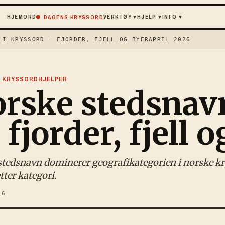
HJEM
ORD
VERKTØY
▾
HJELP
▾
INFO
▾
DAGENS KRYSSORD
 I KRYSSORD — FJORDER, FJELL OG BYER
APRIL 2026
· KRYSSORDHJELPER
rske stedsnavn
fjorder, fjell 
tedsnavn dominerer geografikategorien i norske krys
etter kategori.
26