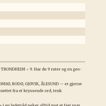
 TRONDHEIM = 9. Har du 9 ruter og en geo-
MSØ, BODØ, GJØVIK, ÅLESUND — er gjerne
nettet fra et kryssende ord, tenk
i en ledetråd peker alltid mot et fast svar.