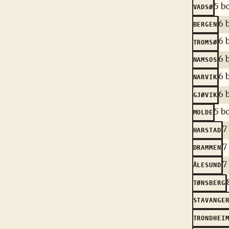
5 b
VADSØ
6 
BERGEN
6 
TROMSØ
6 
NAMSOS
6 
NARVIK
6 
GJØVIK
5 b
MOLDE
7
HARSTAD
7
DRAMMEN
7
ÅLESUND
TØNSBERG
STAVANGE
TRONDHEI