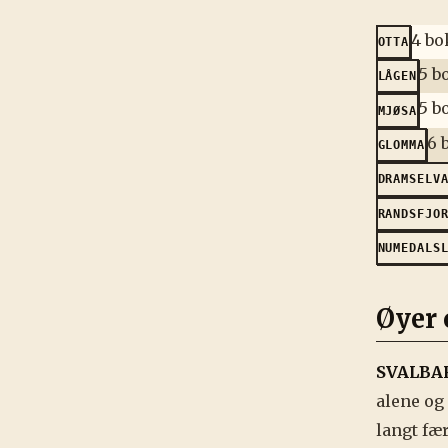
4 bo
OTTA
5 b
LÅGEN
5 b
MJØSA
6 
GLOMMA
DRAMSELV
RANDSFJO
NUMEDALS
Øyer 
SVALBA
alene og
langt fæ