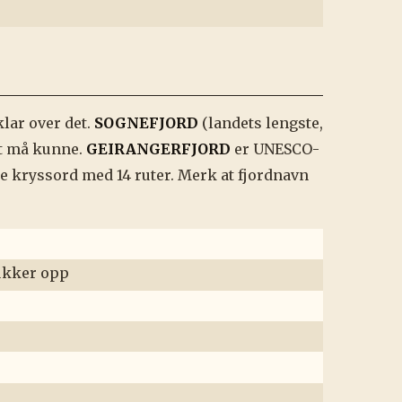
lar over det.
SOGNEFJORD
(landets lengste,
tt må kunne.
GEIRANGERFJORD
er UNESCO-
 kryssord med 14 ruter. Merk at fjordnavn
dukker opp