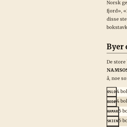
Norsk ge
fjord», 
disse st
bokstavk
Byer 
De store
NAMSO
å, noe so
4 bo
OSLO
4 bo
BODØ
5 b
HAMAR
5 b
SKIEN