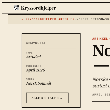
Kryssordhjelper
← KRYSSORDHJELPER
·
ARTIKLER
·
NORSKE STEDSNAVN
ARTIKKEL 
ARKIVNOTAT
No
TYPE
Artikkel
— 
PUBLISERT
April 2026
Norske s
SPRÅK
Norsk bokmål
sortert 
APRIL 20
ALLE ARTIKLER →