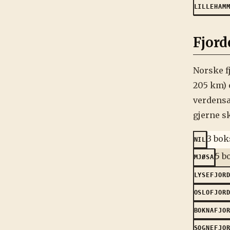
LILLEHAM
Fjord
Norske f
205 km) 
verdensa
gjerne s
3 bok
NIL
5 b
MJØSA
LYSEFJOR
OSLOFJOR
BOKNAFJO
SOGNEFJO